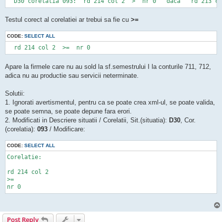
  D30 corelatia 093:  rd 214 col 2  >  nr 0   daca   rd 213 co
Testul corect al corelatiei ar trebui sa fie cu
>=
CODE:
SELECT ALL
  rd 214 col 2  >=  nr 0
Apare la firmele care nu au sold la sf.semestrului I la conturile 711, 712,
adica nu au productie sau servicii neterminate.
Solutii:
1. Ignorati avertismentul, pentru ca se poate crea xml-ul, se poate valida,
se poate semna, se poate depune fara erori.
2. Modificati in Descriere situatii / Corelatii, Sit.(situatia):
D30
, Cor.
(corelatia):
093
/ Modificare:
CODE:
SELECT ALL
Corelatie:

rd 214 col 2

>=

nr 0
Post Reply