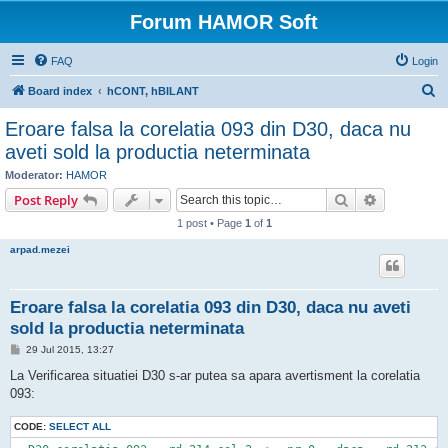
Forum HAMOR Soft
FAQ
Login
S
Board index
hCONT, hBILANT
e
Eroare falsa la corelatia 093 din D30, daca nu
a
aveti sold la productia neterminata
r
Moderator:
HAMOR
c
Search
Advanced s
Post Reply
h
1 post • Page
1
of
1
arpad.mezei
Eroare falsa la corelatia 093 din D30, daca nu aveti
sold la productia neterminata
P
29 Jul 2015, 13:27
o
s
La Verificarea situatiei D30 s-ar putea sa apara avertisment la corelatia
t
093:
CODE:
SELECT ALL