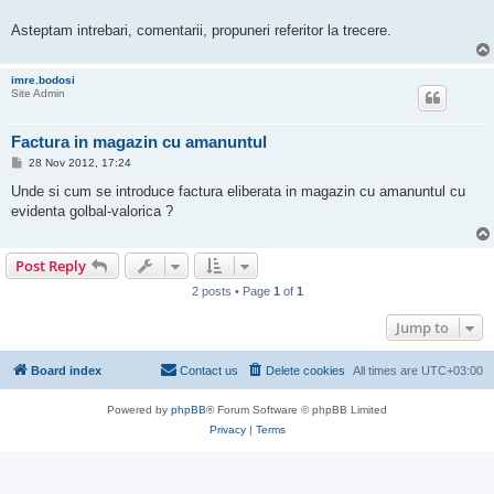
Asteptam intrebari, comentarii, propuneri referitor la trecere.
imre.bodosi
Site Admin
Factura in magazin cu amanuntul
P
28 Nov 2012, 17:24
o
s
Unde si cum se introduce factura eliberata in magazin cu amanuntul cu
t
evidenta golbal-valorica ?
Post Reply
2 posts • Page
1
of
1
Jump to
Board index
Contact us
Delete cookies
All times are
UTC+03:00
Powered by
phpBB
® Forum Software © phpBB Limited
Privacy
|
Terms