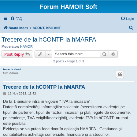
Forum HAMOR Soft
FAQ
Login
S
Board index
hCONT, hBILANT
e
Trecere de la hCONTP la hMARFA
a
Moderator:
HAMOR
r
Search
Advanced s
Post Reply
c
2 posts • Page
1
of
1
h
imre.bodosi
Site Admin
Trecere de la hCONTP la hMARFA
P
12 Nov 2012, 11:42
o
s
De la 1 ianuarie intră în vigoare "TVA la încasare".
t
Datorită complexităţii informaţiilor solicitate (necesitatea evidenţei pe
tipuri de parteneri, tipuri de facturi, incasări şi plăti legate de documente,
pe scadenţe, TVA exigibil/neexigibil), evidenţa TVA în hCONTP nu mai
este posibilă.
Evidenţa se va putea face doar în aplicaţia hMARFA - Gestiunea şi
contabilitatea activităţii comerciale, financiare şi a stocurilor.